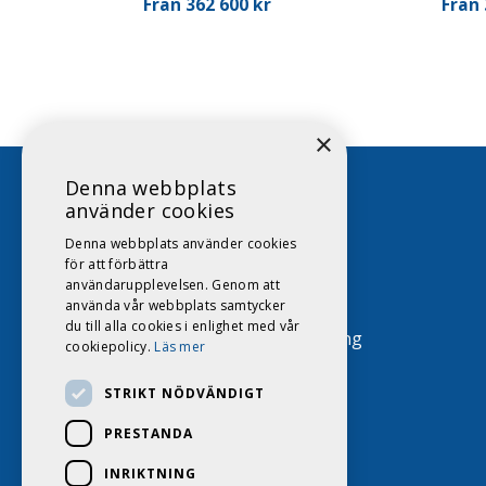
Från 362 600 kr
Från 
×
Denna webbplats
använder cookies
Denna webbplats använder cookies
011-16 88 16
för att förbättra
användarupplevelsen. Genom att
info@dags.se
använda vår webbplats samtycker
du till alla cookies i enlighet med vår
Tenngatan 4, 602 23 Norrköping
cookiepolicy.
Läs mer
STRIKT NÖDVÄNDIGT
PRESTANDA
INRIKTNING