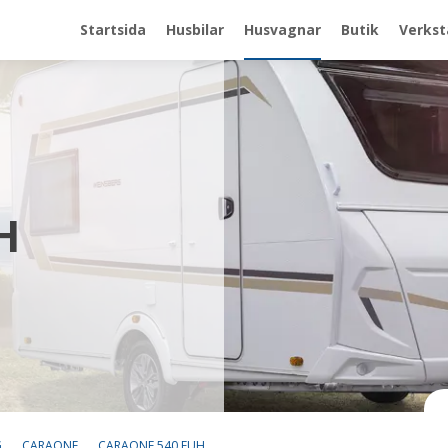
Startsida
Husbilar
Husvagnar
Butik
Verkst
H
G
CARAONE
CARAONE 540 EUH