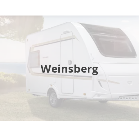
Startsida
Husbilar
Husvagnar
Weinsberg
Butik
Verkstad
Öppettider
Hyra husbil