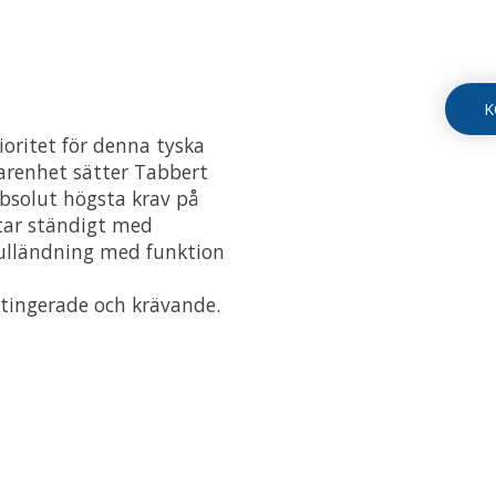
K
ioritet för denna tyska
farenhet sätter Tabbert
solut högsta krav på
etar ständigt med
fulländning med funktion
tingerade och krävande.