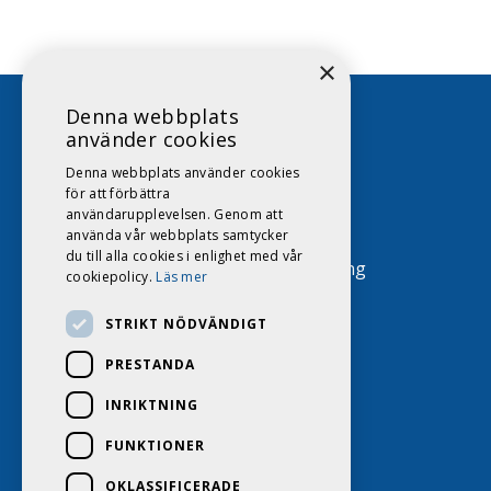
×
Denna webbplats
använder cookies
Denna webbplats använder cookies
011-16 88 16
för att förbättra
användarupplevelsen. Genom att
info@dags.se
använda vår webbplats samtycker
du till alla cookies i enlighet med vår
Tenngatan 4, 602 23 Norrköping
cookiepolicy.
Läs mer
STRIKT NÖDVÄNDIGT
PRESTANDA
INRIKTNING
FUNKTIONER
OKLASSIFICERADE