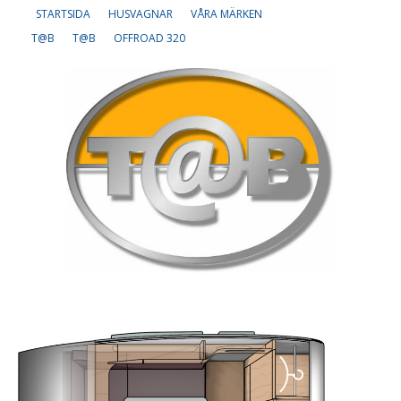
STARTSIDA
HUSVAGNAR
VÅRA MÄRKEN
T@B
T@B
OFFROAD 320
Om oss
Lediga tjänster