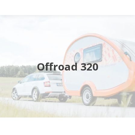
Startsida
Husbilar
Husvagnar
Offroad 320
Butik
Verkstad
Öppettider
Hyra husbil