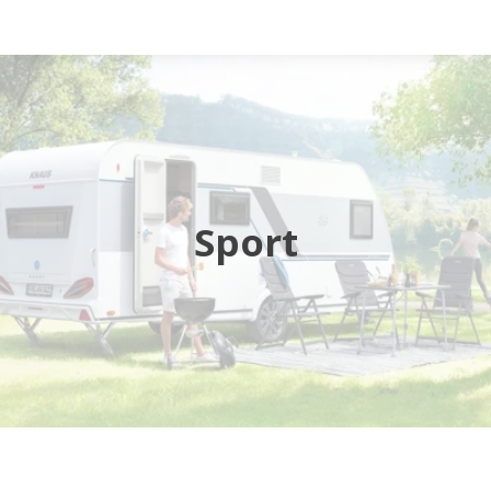
Startsida
Husbilar
Husvagnar
Sport
Butik
Verkstad
Öppettider
Hyra husbil