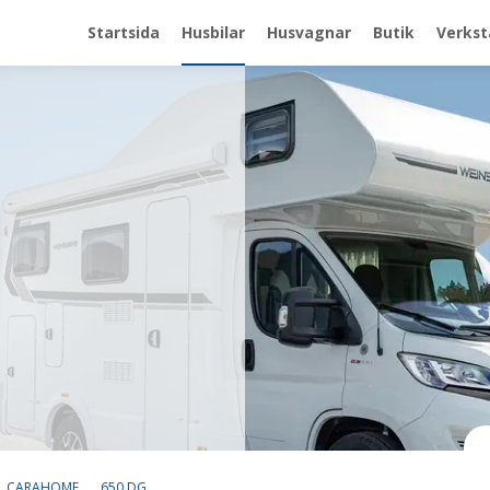
Startsida
Husbilar
Husvagnar
Butik
Verkst
CARAHOME
650 DG