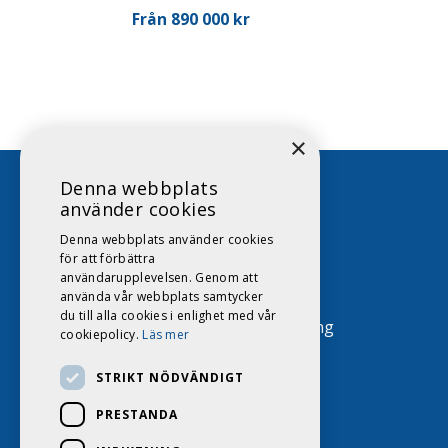
Från 890 000 kr
×
Denna webbplats
använder cookies
Denna webbplats använder cookies
011-16 88 16
för att förbättra
användarupplevelsen. Genom att
info@dags.se
använda vår webbplats samtycker
du till alla cookies i enlighet med vår
Tenngatan 4, 602 23 Norrköping
cookiepolicy.
Läs mer
STRIKT NÖDVÄNDIGT
PRESTANDA