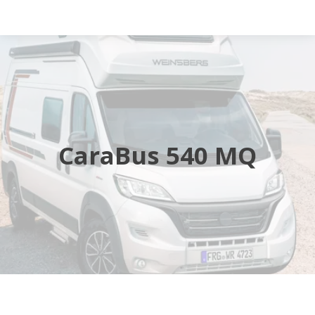
Startsida
Husbilar
Husvagnar
CaraBus 540 MQ
Butik
Verkstad
Öppettider
Hyra husbil