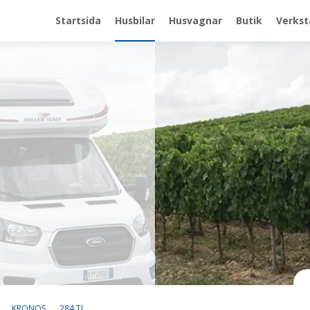
Startsida
Husbilar
Husvagnar
Butik
Verkst
KRONOS
284 TL