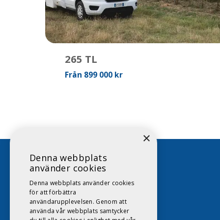
265 TL
Från 899 000 kr
×
Denna webbplats
använder cookies
Denna webbplats använder cookies
011-16 88 16
för att förbättra
användarupplevelsen. Genom att
info@dags.se
använda vår webbplats samtycker