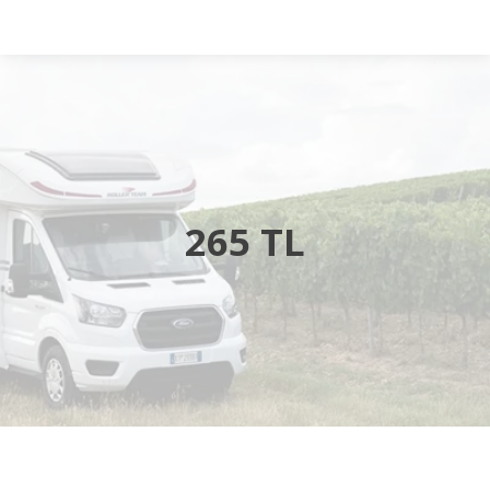
Startsida
Husbilar
Husvagnar
265 TL
Butik
Verkstad
Öppettider
Hyra husbil